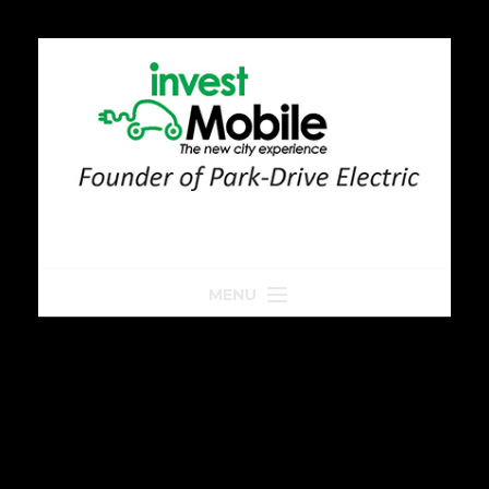
MENU
Home
Park-Drive
Parkeren
Golfkar huren