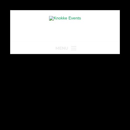
MENU
Home
Park-Drive
Parkeren
Golfkar huren
Leasing van golfkarren
Events in Knokke
Aanbod