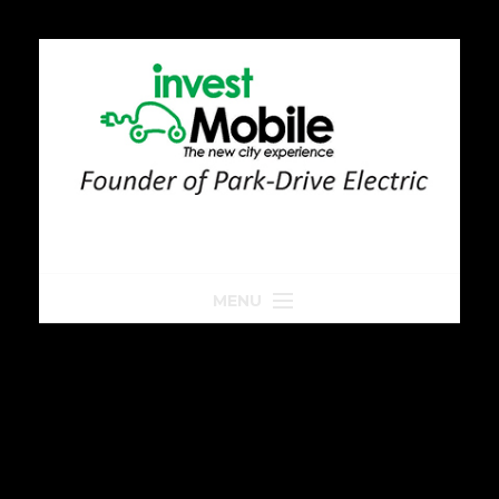
MENU
Home
Park-Drive
Parkeren
Golfkar huren