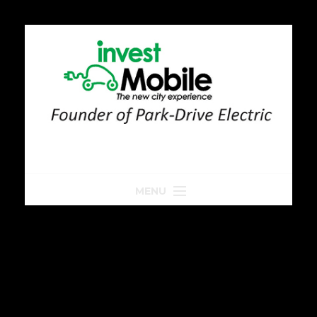
MENU
Home
Park-Drive
Parkeren
Golfkar huren