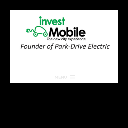
MENU
Home
Park-Drive
Parkeren
Golfkar huren