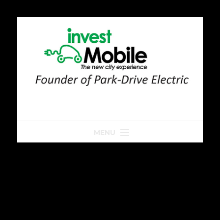
MENU
Home
Park-Drive
Parkeren
Golfkar huren