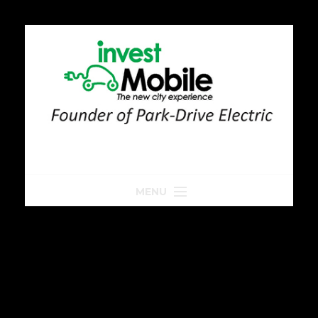
MENU
Home
Park-Drive
Parkeren
Golfkar huren