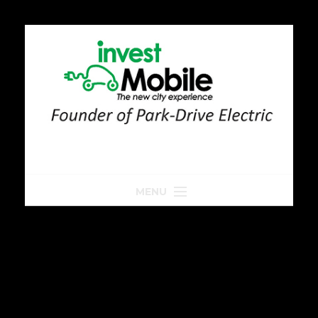
MENU
Home
Park-Drive
Parkeren
Golfkar huren