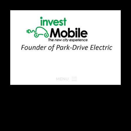
MENU
Home
Park-Drive
Parkeren
Golfkar huren