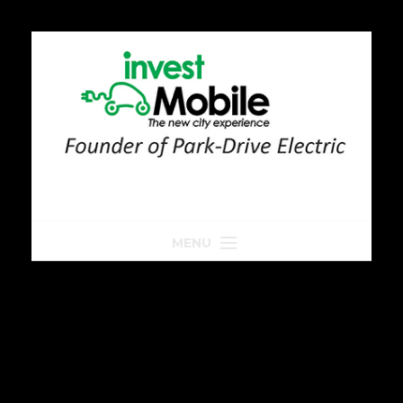
MENU
Home
Park-Drive
Parkeren
Golfkar huren