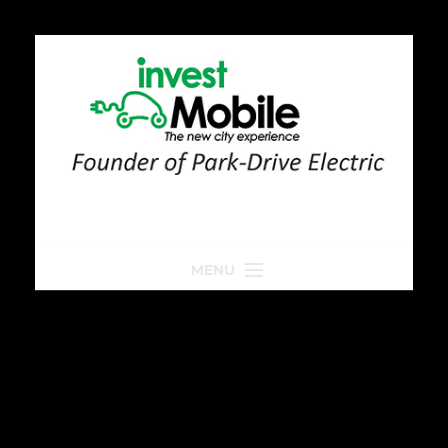
MENU
Home
Park-Drive
Parkeren
Golfkar huren