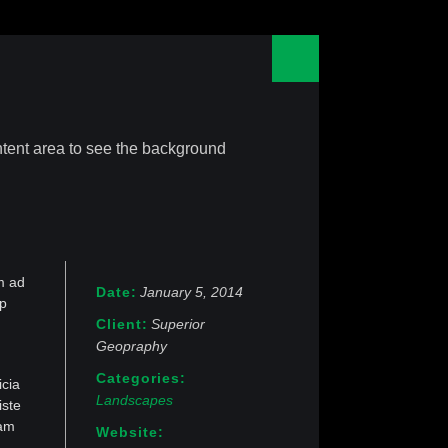
content area to see the background
m ad
Date
January 5, 2014
ip
Client
Superior
Geopraphy
Categories
icia
Landscapes
iste
tam
Website