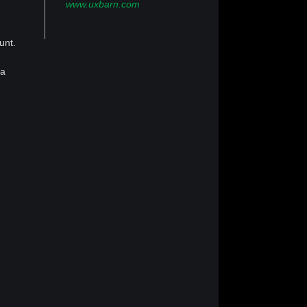
www.uxbarn.com
unt.
ra
t, sed
gna
ation
uat.