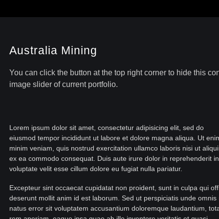
Australia Mining
You can click the button at the top right corner to hide this 
image slider of current portfolio.
Lorem ipsum dolor sit amet, consectetur adipisicing elit, sed do
eiusmod tempor incididunt ut labore et dolore magna aliqua. Ut eni
minim veniam, quis nostrud exercitation ullamco laboris nisi ut aliqu
ex ea commodo consequat. Duis aute irure dolor in reprehenderit in
voluptate velit esse cillum dolore eu fugiat nulla pariatur.
Excepteur sint occaecat cupidatat non proident, sunt in culpa qui off
deserunt mollit anim id est laborum. Sed ut perspiciatis unde omnis 
natus error sit voluptatem accusantium doloremque laudantium, to
rem aperiam, eaque ipsa quae ab illo inventore veritatis et quasi