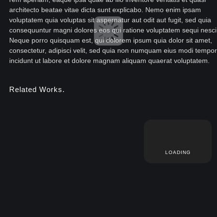
architecto beatae vitae dicta sunt explicabo. Nemo enim ipsam
voluptatem quia voluptas sit aspernatur aut odit aut fugit, sed quia
consequuntur magni dolores eos qui ratione voluptatem sequi nesci
Neque porro quisquam est, qui dolorem ipsum quia dolor sit amet,
consectetur, adipisci velit, sed quia non numquam eius modi tempo
incidunt ut labore et dolore magnam aliquam quaerat voluptatem.
Related Works.
LOADING
 ipsum dolor sit amet, consectetur adipisicing eli
 eiusmod tempor incididunt ut labore et dolore ma
ua. Ut enim ad minim veniam, quis nostrud exercit
amco laboris nisi ut aliquip ex ea commodo conseq