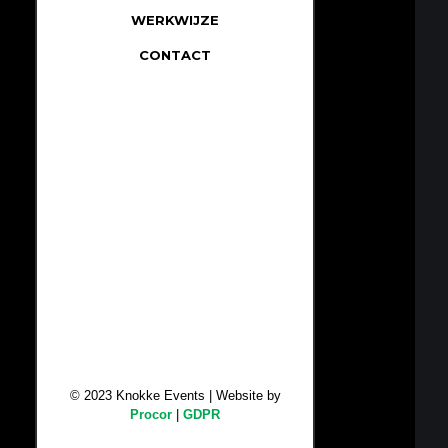
WERKWIJZE
CONTACT
Lorem
do
aliq
© 2023 Knokke Events | Website by
Procor
|
GDPR
ull