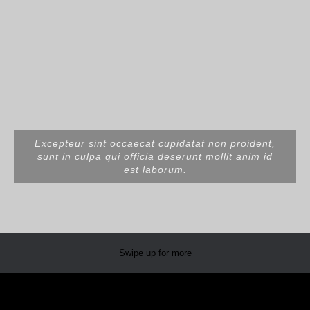
Excepteur sint occaecat cupidatat non proident,
sunt in culpa qui officia deserunt mollit anim id
est laborum.
Swipe up for more
The Desert Road