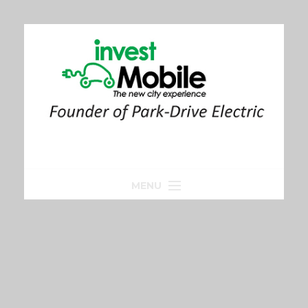
MENU
Home
Park-Drive
Parkeren
Golfkar huren