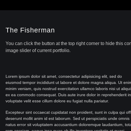
The Fisherman
You can click the button at the top right corner to hide this 
image slider of current portfolio.
Lorem ipsum dolor sit amet, consectetur adipisicing elit, sed do
eiusmod tempor incididunt ut labore et dolore magna aliqua. Ut eni
minim veniam, quis nostrud exercitation ullamco laboris nisi ut aliqu
ex ea commodo consequat. Duis aute irure dolor in reprehenderit in
voluptate velit esse cillum dolore eu fugiat nulla pariatur.
Excepteur sint occaecat cupidatat non proident, sunt in culpa qui off
deserunt mollit anim id est laborum. Sed ut perspiciatis unde omnis 
natus error sit voluptatem accusantium doloremque laudantium, to
rem aperiam, eaque ipsa quae ab illo inventore veritatis et quasi