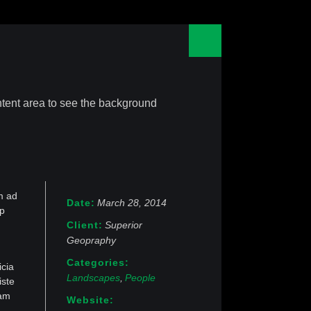
content area to see the background
m ad
Date
March 28, 2014
ip
Client
Superior
Geopraphy
Categories
icia
Landscapes
People
iste
tam
Website