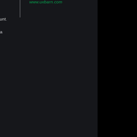
www.uxbarn.com
unt.
ra